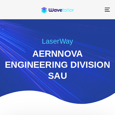
Skip
Skip
links
to
To
content
na
LaserWay
AERNNOVA
ENGINEERING DIVISION
SAU